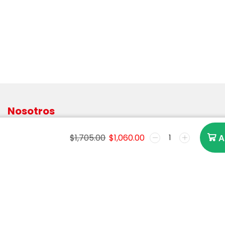
Nosotros
Inicio
$
1,705.00
$
1,060.00
A
Servicios
Contáctenos
Avisos legales