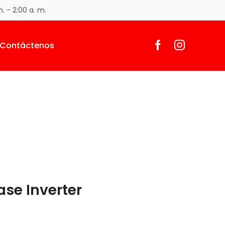
. - 2:00 a. m.
Contáctenos
Return to previous page
se Inverter