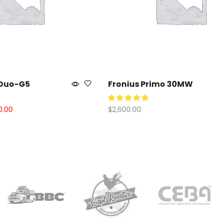
 Duo-G5
Fronius Primo 30MW
0.00
$
2,600.00
rito
Añadir Al Carrito