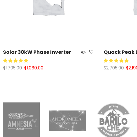
Solar 30kW Phase Inverter
Quack Peak
$
1,705.00
$
1,060.00
$
2,705.00
$
2,19
Añadir Al Carrito
Añadir Al Car