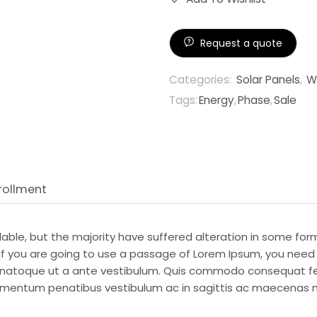
Request a quote
Categories:
Solar Panels
,
W
Tags:
Energy
,
Phase
,
Sale
rollment
ble, but the majority have suffered alteration in some form
 If you are going to use a passage of Lorem Ipsum, you need
 natoque ut a ante vestibulum. Quis commodo consequat fe
elementum penatibus vestibulum ac in sagittis ac maecenas 