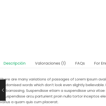
Descripción
Valoraciones (1)
FAQs
For En
There are many variations of passages of Lorem Ipsum availa
randomised words which don’t look even slightly believable.
embarrassing. Suspendisse etiam a suspendisse urna vitae
a suspendisse arcu parturient proin nulla tortor inceptos 
varius a quam quis cum placerat.