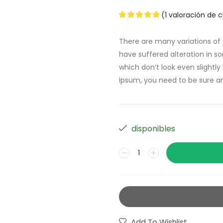
(
1
valoración de c
There are many variations of 
have suffered alteration in 
which don’t look even slightly
Ipsum, you need to be sure a
disponibles
Add To Wishlist