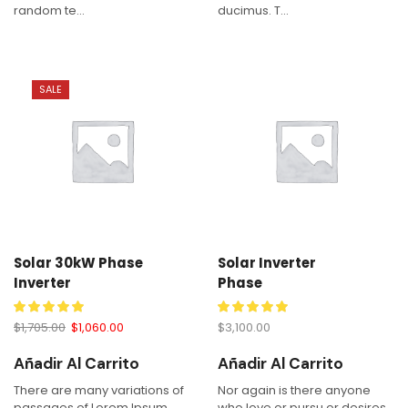
random te...
ducimus. T...
SALE
Solar 30kW Phase
Solar Inverter
Inverter
Phase
$
1,705.00
$
1,060.00
$
3,100.00
Añadir Al Carrito
Añadir Al Carrito
There are many variations of
Nor again is there anyone
passages of Lorem Ipsum
who love or pursu or desires