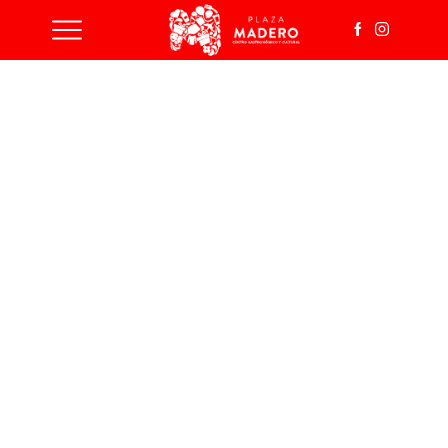
Inicio
Shop
Productos
Etiquetados
“Phase”