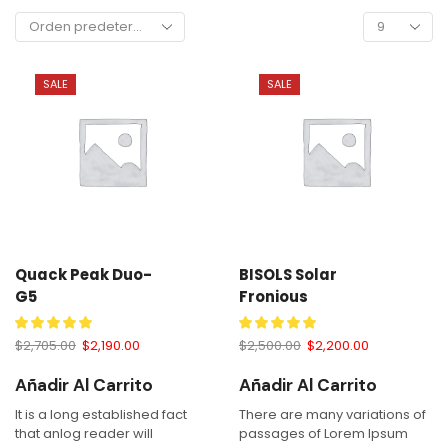
SALE
SALE
Quack Peak Duo-
BISOLS Solar
G5
Fronious
$
2,705.00
$
2,190.00
$
2,500.00
$
2,200.00
Añadir Al Carrito
Añadir Al Carrito
It is a long established fact
There are many variations of
that anlog reader will
passages of Lorem Ipsum