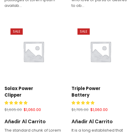
availab...
to ob...
SALE
SALE
Solax Power
Triple Power
Clipper
Battery
$
1,605.00
$
1,060.00
$
1,705.00
$
1,060.00
Añadir Al Carrito
Añadir Al Carrito
The standard chunk of Lorem
It is a long established that