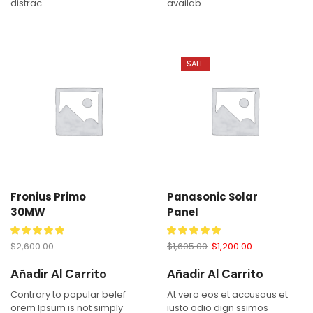
distrac...
availab...
SALE
Fronius Primo
Panasonic Solar
30MW
Panel
$
2,600.00
$
1,605.00
$
1,200.00
Añadir Al Carrito
Añadir Al Carrito
Contrary to popular belef
At vero eos et accusaus et
orem Ipsum is not simply
iusto odio dign ssimos