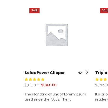
SALE
SAL
Solax Power Clipper
Triple
$
1,605.00
$
1,060.00
$
1,705.
The standard chunk of Lorem Ipsum
It is a 
Añadir Al Carrito
Añadir
used since the 1500s. Ther...
reader w