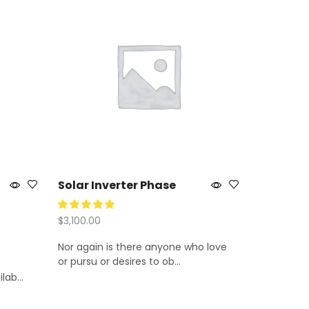
Solar Inverter Phase
$
3,100.00
Nor again is there anyone who love
Añadir Al Carrito
or pursu or desires to ob...
ab...