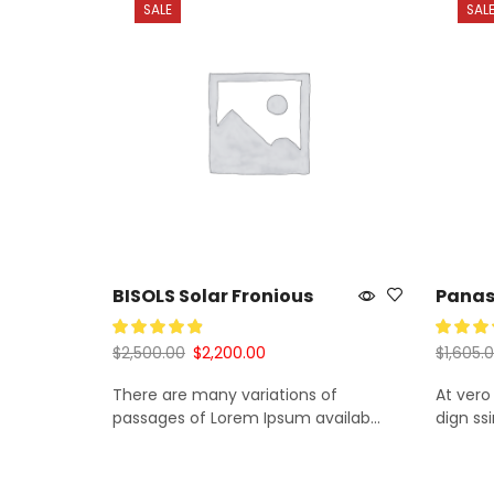
SALE
SAL
BISOLS Solar Fronious
Panas
$
2,500.00
$
2,200.00
$
1,605.
There are many variations of
At vero
Añadir Al Carrito
Añadir
passages of Lorem Ipsum availab...
dign ss