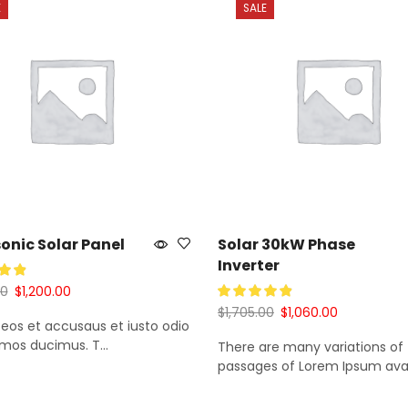
E
SALE
onic Solar Panel
Solar 30kW Phase
Inverter
00
$
1,200.00
$
1,705.00
$
1,060.00
 eos et accusaus et iusto odio
 Al Carrito
imos ducimus. T...
There are many variations of
Añadir Al Carrito
passages of Lorem Ipsum avail