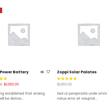
E
 Power Battery
Zoppi Solar Palates
00
$
1,060.00
$
1,650.00
long established that analog
Sed ut perspiciatis unde omni
 Al Carrito
Añadir Al Carrito
ill be distrac...
natus error sit voluptat...