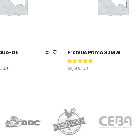
 Duo-G5
Fronius Primo 30MW
0.00
$
2,600.00
rito
Añadir Al Carrito