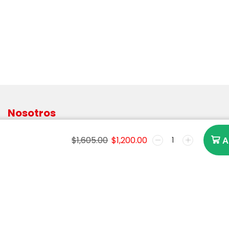
Nosotros
Inicio
$
1,605.00
$
1,200.00
A
Servicios
Contáctenos
Avisos legales