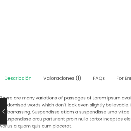
Descripción
Valoraciones (1)
FAQs
For En
There are many variations of passages of Lorem Ipsum availa
randomised words which don’t look even slightly believable.
embarrassing. Suspendisse etiam a suspendisse urna vitae
a suspendisse arcu parturient proin nulla tortor inceptos 
varius a quam quis cum placerat.