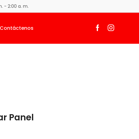
. - 2:00 a. m.
Contáctenos
Return to previous page
ar Panel