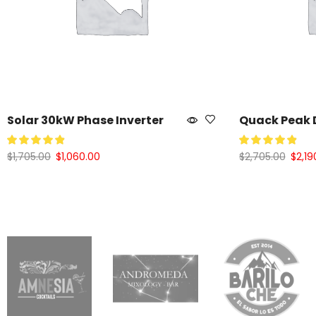
Solar 30kW Phase Inverter
Quack Peak
$
1,705.00
$
1,060.00
$
2,705.00
$
2,19
Añadir Al Carrito
Añadir Al Car