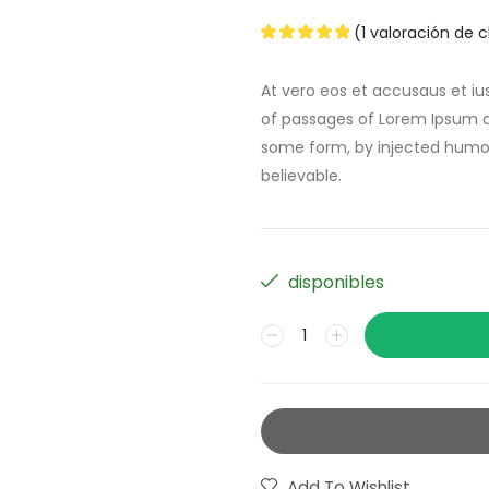
(
1
valoración de c
At vero eos et accusaus et iu
of passages of Lorem Ipsum av
some form, by injected humou
believable.
disponibles
Add To Wishlist