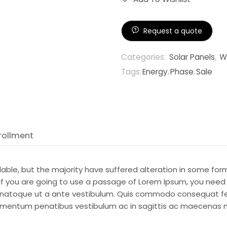
Request a quote
Categories:
Solar Panels
,
W
Tags:
Energy
,
Phase
,
Sale
rollment
ble, but the majority have suffered alteration in some form
 If you are going to use a passage of Lorem Ipsum, you need
 natoque ut a ante vestibulum. Quis commodo consequat fe
elementum penatibus vestibulum ac in sagittis ac maecenas 