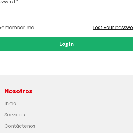
ssword
*
Remember me
Lost your passw
Log In
Nosotros
Inicio
Servicios
Contáctenos