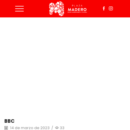
Home
Articles Posted By
Plazamadero
All Posts By
Plazamadero
BBC
14 de marzo de 2023
/
33